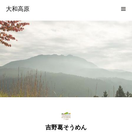
大和高原
吉野葛そうめん