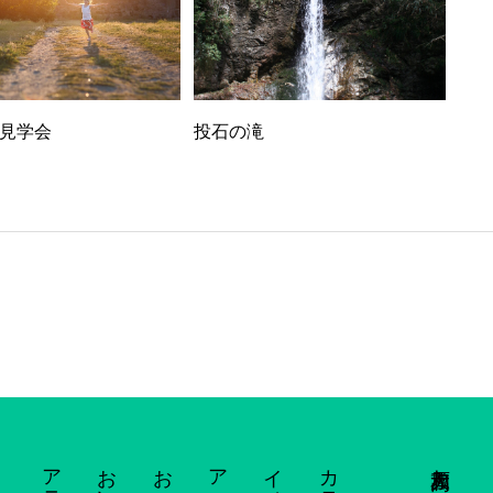
見学会
投石の滝
お知らせ
大和高原とは