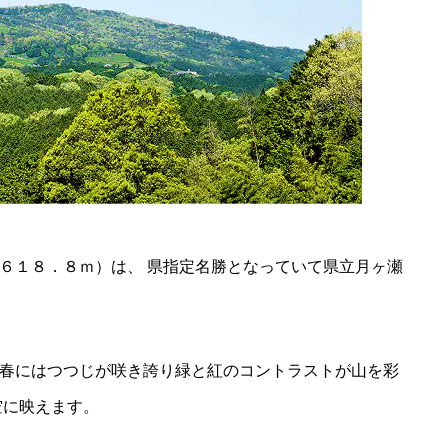
６１８．８ｍ）は、 県指定名勝となっていて県立月ヶ瀬
春にはつつじが咲き誇り緑と紅のコントラストが山を彩
空に映えます。