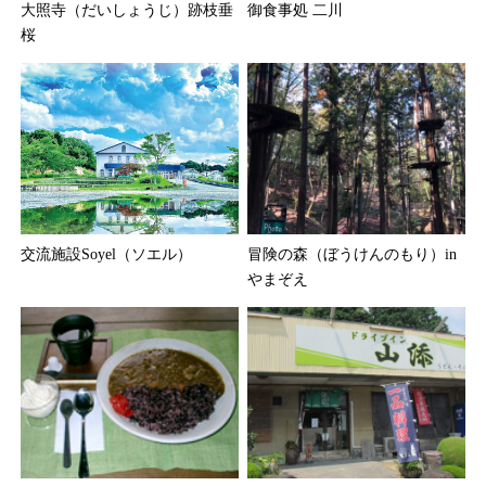
大照寺（だいしょうじ）跡枝垂
御食事処 二川
桜
交流施設Soyel（ソエル）
冒険の森（ぼうけんのもり）in
やまぞえ